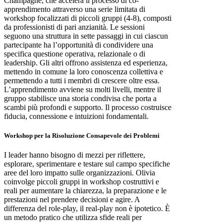
Champagne, che accelera il processo di co-
apprendimento attraverso una serie limitata di
workshop focalizzati di piccoli gruppi (4-8), composti
da professionisti di pari anzianità. Le sessioni
seguono una struttura in sette passaggi in cui ciascun
partecipante ha l’opportunità di condividere una
specifica questione operativa, relazionale o di
leadership. Gli altri offrono assistenza ed esperienza,
mettendo in comune la loro conoscenza collettiva e
permettendo a tutti i membri di crescere oltre essa.
L’apprendimento avviene su molti livelli, mentre il
gruppo stabilisce una storia condivisa che porta a
scambi più profondi e supporto. Il processo costruisce
fiducia, connessione e intuizioni fondamentali.
Workshop per la Risoluzione Consapevole dei Problemi
I leader hanno bisogno di mezzi per riflettere,
esplorare, sperimentare e testare sul campo specifiche
aree del loro impatto sulle organizzazioni. Olivia
coinvolge piccoli gruppi in workshop costruttivi e
reali per aumentare la chiarezza, la preparazione e le
prestazioni nel prendere decisioni e agire. A
differenza del role-play, il real-play non è ipotetico. È
un metodo pratico che utilizza sfide reali per