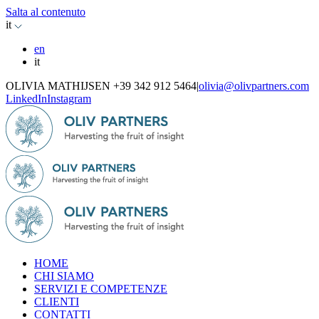
Salta al contenuto
it
en
it
OLIVIA MATHIJSEN +39 342 912 5464
|
olivia@olivpartners.com
LinkedIn
Instagram
HOME
CHI SIAMO
SERVIZI E COMPETENZE
CLIENTI
CONTATTI